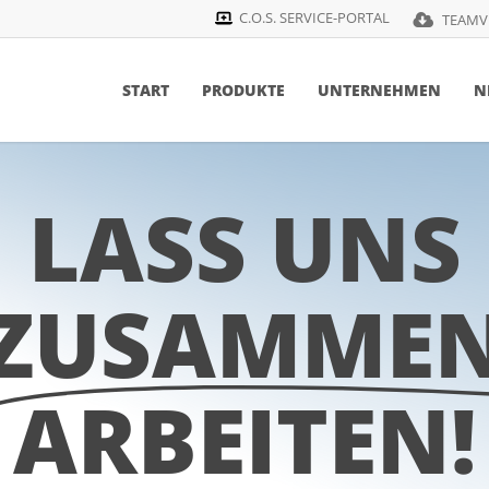
C.O.S. SERVICE-PORTAL
TEAMV
START
PRODUKTE
UNTERNEHMEN
N
LASS UNS
ZUSAMME
ARBEITEN!