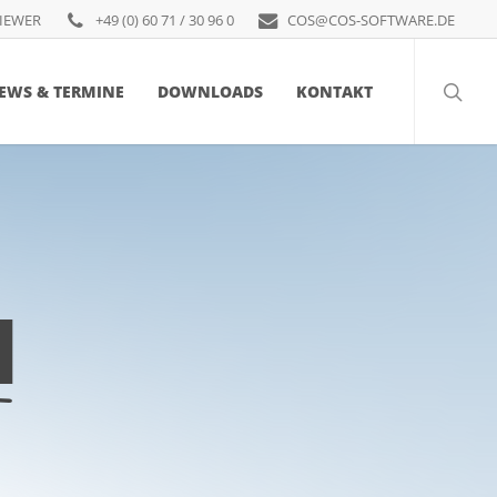
Menu
IEWER
+49 (0) 60 71 / 30 96 0
COS@COS-SOFTWARE.DE
searc
EWS & TERMINE
DOWNLOADS
KONTAKT
N