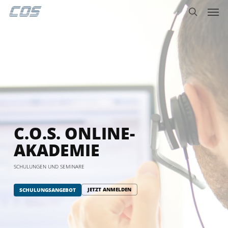
Men
Skip
Menu
to
search
main
content
C.O.S. ONLINE-
AKADEMIE
SCHULUNGEN UND SEMINARE
JETZT ANMELDEN
SCHULUNGSANGEBOT