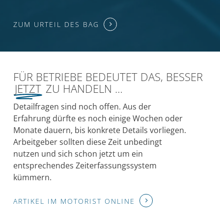
ZUM URTEIL DES BAG
FÜR BETRIEBE BEDEUTET DAS, BESSER
JETZT
ZU HANDELN …
Detailfragen
sind
noch
offen.
Aus
der
Erfahrung
dürfte
es
noch
einige
Wochen
oder
Monate
dauern,
bis
konkrete
Details
vorliegen.
Arbeitgeber
sollten
diese
Zeit
unbedingt
nutzen
und
sich
schon
jetzt
um
ein
entsprechendes
Zeiterfassungssystem
kümmern.
ARTIKEL IM MOTORIST ONLINE