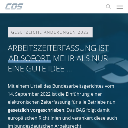
Men
Skip
Menu
to
search
main
content
GESETZLICHE ÄNDERUNGEN 2022
ARBEITSZEITERFASSUNG IST
AB SOFORT
MEHR ALS NUR
EINE GUTE IDEE …
Mit einem Urteil des Bundesarbeitsgerichtes vom
14. September 2022 ist die Einführung einer
elektronischen Zeiterfassung für alle Betriebe nun
gesetzlich vorgeschrieben
. Das BAG folgt damit
europäischen Richtlinien und verankert diese auch
im bundesdeutschen Arbeitsrecht.