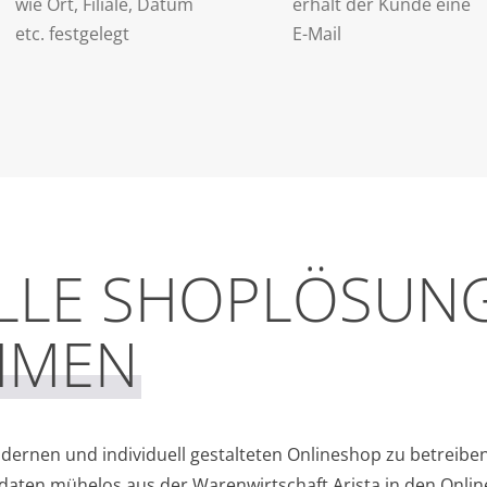
wie Ort, Filiale, Datum
erhält der Kunde eine
etc. festgelegt
E-Mail
ELLE SHOPLÖSUN
HMEN
odernen und individuell gestalteten Onlineshop zu betreiben
ldaten mühelos aus der Warenwirtschaft Arista in den Onli